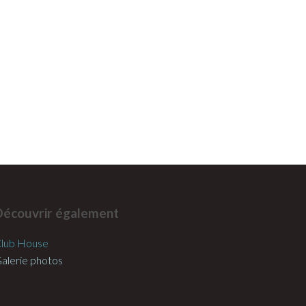
Découvrir également
lub House
alerie photos