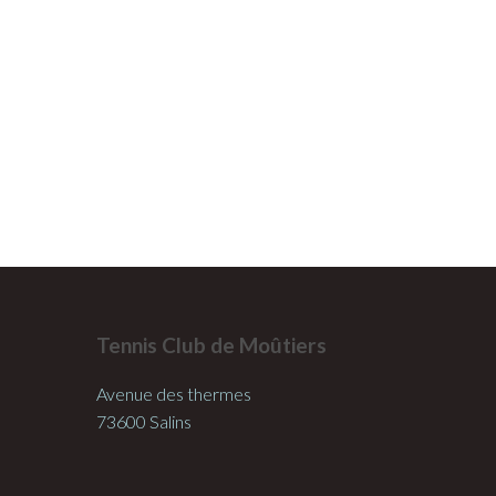
Tennis Club de Moûtiers
Avenue des thermes
73600 Salins