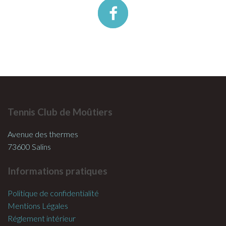
Tennis Club de Moûtiers
Avenue des thermes
73600 Salins
Informations pratiques
Politique de confidentialité
Mentions Légales
Réglement intérieur