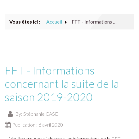
ACTUALITÉS
Vous êtes ici :
Accueil
FFT - Informations concernant la suite de la saison 2019-2020
NOTRE CLUB
RESTAURANT
NOUS CONTACTER
FFT - Informations
ARCHIVES
concernant la suite de la
saison 2019-2020
By:
Stéphanie CASE
Publication : 6 avril 2020
Veuillez trouver ci-dessous les informations de la FFT