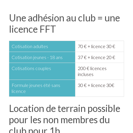
Une adhésion au club = une
licence FFT
Cotisation adultes
70 € + licence 30 €
Cotisation jeunes - 18 ans
37 € + licence 20 €
Cotisations couples
200 € licences
incluses
Formule jeunes été sans
30 € + licence 30€
licence
Location de terrain possible
pour les non membres du
club pour 1h